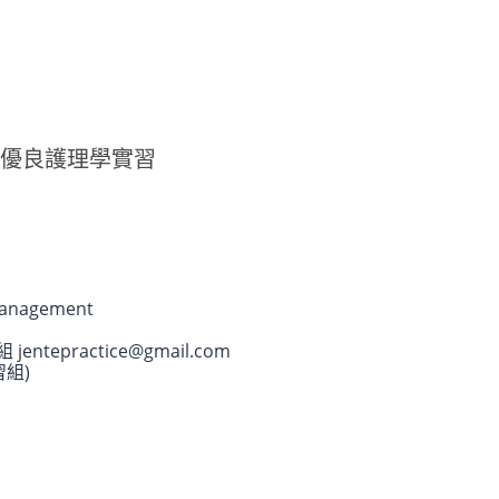
年優良護理學實習
Management
entepractice@gmail.com
習組)