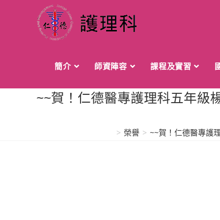
Skip
to
content
簡介
師資陣容
課程及實習
~~賀！仁德醫專護理科五年級
>
榮譽
>
~~賀！仁德醫專護